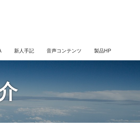
A
新人手記
音声コンテンツ
製品HP
介