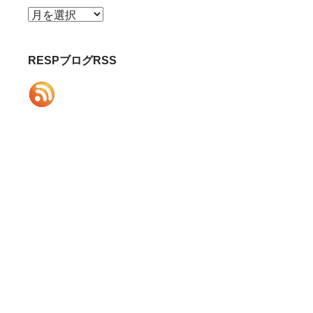
ア
ー
カ
RESPブログRSS
イ
ブ