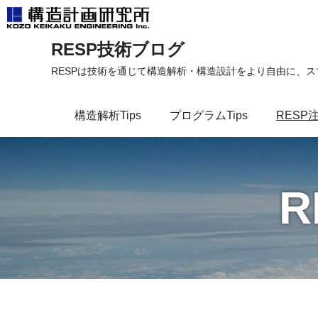
コ
RESP技術ブログ
ン
テ
RESPは技術を通じて構造解析・構造設計をより自由に、
ン
ツ
構造解析Tips
プログラムTips
RESP
へ
ス
キ
ッ
プ