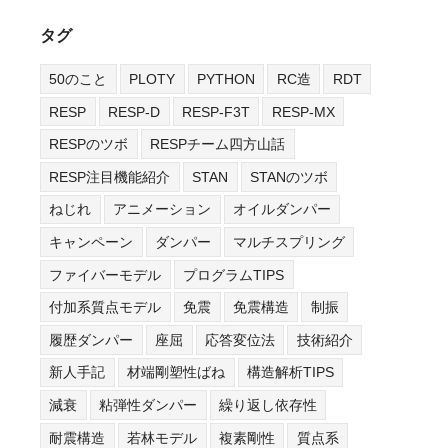
タグ
50のこと
PLOTY
PYTHON
RC造
RDT
RESP
RESP-D
RESP-F3T
RESP-MX
RESPのツボ
RESPチーム四方山話
RESP注目機能紹介
STAN
STANのツボ
ねじれ
アニメーション
オイルダンパー
キャンペーン
ダンパー
マルチスプリング
ファイバーモデル
プログラムTIPS
付加系質点モデル
免震
免震構造
制振
履歴ダンパー
座屈
応答変位法
技術紹介
新人手記
材端剛塑性ばね
構造解析TIPS
減衰
粘弾性ダンパー
繰り返し依存性
耐震構造
若林モデル
複素剛性
質点系