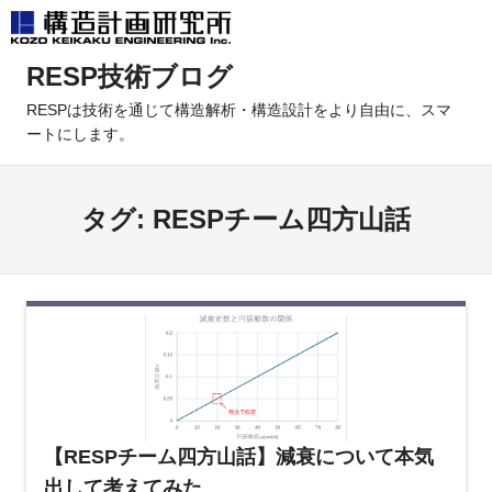
コ
RESP技術ブログ
ン
テ
RESPは技術を通じて構造解析・構造設計をより自由に、スマ
ートにします。
ン
ツ
へ
タグ:
RESPチーム四方山話
ス
キ
ッ
プ
【RESPチーム四方山話】減衰について本気
出して考えてみた