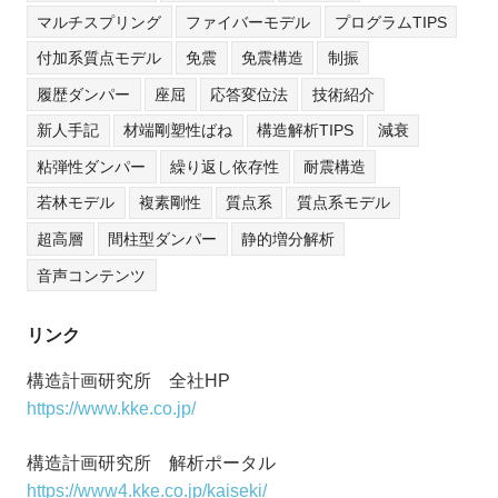
マルチスプリング
ファイバーモデル
プログラムTIPS
付加系質点モデル
免震
免震構造
制振
履歴ダンパー
座屈
応答変位法
技術紹介
新人手記
材端剛塑性ばね
構造解析TIPS
減衰
粘弾性ダンパー
繰り返し依存性
耐震構造
若林モデル
複素剛性
質点系
質点系モデル
超高層
間柱型ダンパー
静的増分解析
音声コンテンツ
リンク
構造計画研究所 全社HP
https://www.kke.co.jp/
構造計画研究所 解析ポータル
https://www4.kke.co.jp/kaiseki/