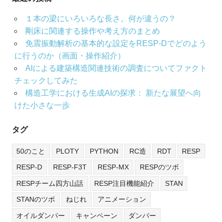
１本の梁にいろいろな長さ。何が違うの？
剛床に関連する操作や考え方のまとめ
免震振動解析の基本的な設定をRESP-Dでどのよう
に行うのか（画面・操作紹介）
AIによる建築構造関連技術の調査についてファクト
チェックしてみた
構造工学における生成AIの探求： 新たな展望へ向
けた小さな一歩
タグ
50のこと
PLOTY
PYTHON
RC造
RDT
RESP
RESP-D
RESP-F3T
RESP-MX
RESPのツボ
RESPチーム四方山話
RESP注目機能紹介
STAN
STANのツボ
ねじれ
アニメーション
オイルダンパー
キャンペーン
ダンパー