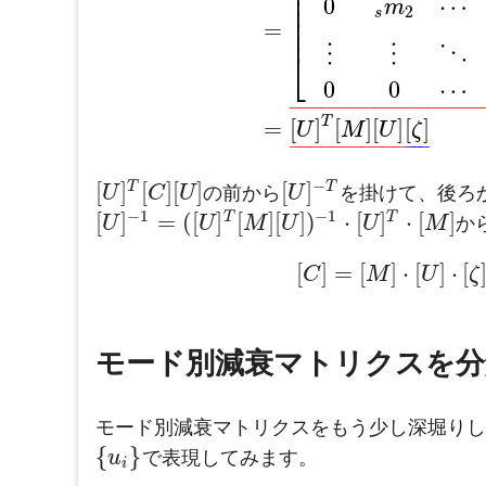
⎢
⎢
0
⋯
m
⎢
2
s
⎢
=
⎢
⋮
⋮
⋱
⎣
0
0
⋯
–
–
–
–
–
–
–
–
–
–
–
–
–
–
–
–
–
–
T
=
[
]
[
]
[
]
[
]
U
M
U
ζ
–
–
–
–
–
–
–
–
–
–
–
–
–
–
−
[
]
[
]
[
]
[
]
T
T
U
C
U
の前から
U
を掛けて、後ろ
−
1
−
1
[
]
=
(
[
]
[
]
[
]
)
⋅
[
]
⋅
[
]
T
T
U
U
M
U
U
M
か
[
]
=
[
]
⋅
[
]
⋅
[
C
M
U
ζ
モード別減衰マトリクスを分
モード別減衰マトリクスをもう少し深堀りし
{
}
u
で表現してみます。
i