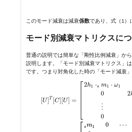
このモード減衰は減衰
係数
であり、式（1）
モード別減衰マトリクスに
普通の説明では簡単な「剛性比例減衰」から
説明します。「モード別減衰マトリクス」は
です。つまり対角化した時の「モード減衰」
⎡
2
⋅
⋅
h
m
ω
1
1
1
s
⎢
⎢
0
2
⎢
⎢
T
[
]
[
]
[
]
=
U
C
U
⎢
⋮
⎣
0
⎡
0
⋯
m
1
s