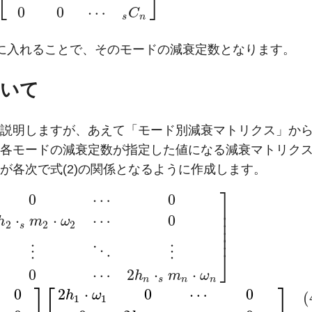
⎣
⎦
0
0
⋯
C
s
n
に入れることで、そのモードの減衰定数となります。
ついて
説明しますが、あえて「モード別減衰マトリクス」か
各モードの減衰定数が指定した値になる減衰マトリク
が各次で式(2)の関係となるように作成します。
⎤
0
⋯
0
⎥
⎥
⋅
⋅
⋯
0
h
m
ω
⎥
2
2
2
s
⎥
⎥
⋮
⋱
⋮
⎦
0
⋯
2
⋅
⋅
h
m
ω
n
s
n
n
⎤
⎡
⎤
0
2
⋅
0
⋯
0
h
ω
(
1
1