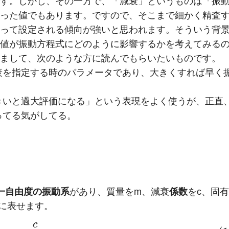
す。しかし、その一方で、「減衰」というものは「振
った値でもあります。ですので、そこまで細かく精査
って設定される傾向が強いと思われます。そういう背
値が振動方程式にどのように影響するかを考えてみる
まして、次のような方に読んでもらいたいものです。
衰を指定する時のパラメータであり、大きくすれば早く
きいと過大評価になる」という表現をよく使うが、正直
ってる気がしてる。
一自由度の振動系
があり、質量をm、減衰
係数
をc、固有
に表せます。
c