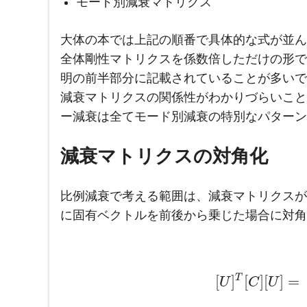
モード別減衰マトリクス
大体の本では上記の順番で具体的な式が並ん
全体剛性マトリクスを係数倍しただけの形で
明の前半部分に記載されていることが多いで
減衰マトリクスの関係性がわかりづらいこと
ー減衰は全てモード別減衰の特別なパターン
減衰マトリクスの対角化
比例減衰で考える範囲は、減衰マトリクスが
に固有ベクトルを前後から乗じた場合に対角
T
[
]
[
]
[
]
=
U
C
U