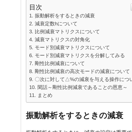
目次
振動解析をするときの減衰
減衰定数hについて
比例減衰マトリクスについて
減衰マトリクスの対角化
モード別減衰マトリクスについて
モード別減衰マトリクスを分解してみる
剛性比例減衰について
剛性比例減衰の高次モードの減衰について
〇次に対して△%の減衰を与える操作につ
閑話～剛性比例減衰であることの恩恵～
まとめ
振動解析をするときの減衰