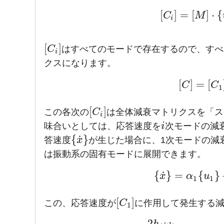
[
]
=
[
]
⋅
{
C
M
i
[
]
C
はすべてのモードで存在するので、すべ
i
クスになります。
[
]
=
[
C
C
1
[
]
この各次の
C
は全体減衰マトリクスを「ス
i
味合いとしては、応答速度を
i
次モードの減
˙
{
}
答速度
x
が生じた場合に、1次モードの減
は振動系の固有モードに展開できます。
˙
{
}
=
{
}
x
α
u
1
1
[
]
この、応答速度が
C
に作用して発生する
1
2