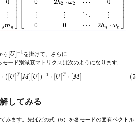
⎥
⎢
⎥
⎥
⎢
⎥
0
0
2
⋅
⋯
0
h
ω
⎥
⎢
⎥
2
2
⎥
⎢
⎥
⎥
⎢
⎥
⋮
⋮
⋮
⋱
⋮
⎦
⎣
⎦
0
0
⋯
2
⋅
m
h
ω
s
n
n
n
–
–
–
–
–
–
–
–
–
–
–
–
–
–
–
–
–
–
–
–
–
–
–
–
–
–
–
–
–
–
–
–
–
–
–
–
–
–
–
–
–
–
–
−
1
[
]
から
U
を掛けて、さらに
らモード別減衰マトリクスは次のようになります。
−
1
T
T
]
⋅
(
[
]
[
]
[
]
)
⋅
[
]
⋅
[
]
(5
U
M
U
U
M
解してみる
てみます。先ほどの式（5）を各モードの固有ベクトル