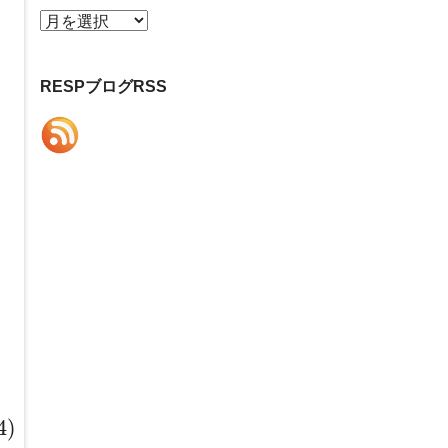
ア
ー
カ
RESPブログRSS
イ
ブ
ら
ス
4)