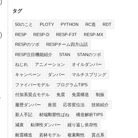
)
タグ
50のこと
PLOTY
PYTHON
RC造
RDT
)
RESP
RESP-D
RESP-F3T
RESP-MX
RESPのツボ
RESPチーム四方山話
な
RESP注目機能紹介
STAN
STANのツボ
。
ねじれ
アニメーション
オイルダンパー
キャンペーン
ダンパー
マルチスプリング
ファイバーモデル
プログラムTIPS
付加系質点モデル
免震
免震構造
制振
以
履歴ダンパー
座屈
応答変位法
技術紹介
新人手記
材端剛塑性ばね
構造解析TIPS
減衰
粘弾性ダンパー
繰り返し依存性
耐震構造
若林モデル
複素剛性
質点系