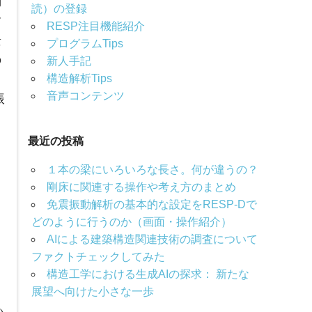
動
読）の登録
す
RESP注目機能紹介
景
プログラムTips
の
新人手記
構造解析Tips
音声コンテンツ
振
、
最近の投稿
１本の梁にいろいろな長さ。何が違うの？
剛床に関連する操作や考え方のまとめ
免震振動解析の基本的な設定をRESP-Dで
どのように行うのか（画面・操作紹介）
AIによる建築構造関連技術の調査について
ファクトチェックしてみた
構造工学における生成AIの探求： 新たな
展望へ向けた小さな一歩