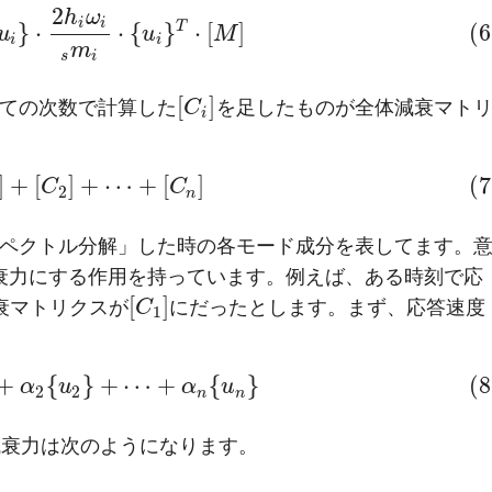
2
h
ω
i
i
T
}
⋅
⋅
{
}
⋅
[
]
(6
u
u
M
i
i
m
s
i
[
]
ての次数で計算した
C
を足したものが全体減衰マト
i
]
+
[
]
+
⋯
+
[
]
(7
C
C
2
n
ペクトル分解」した時の各モード成分を表してます。
衰力にする作用を持っています。例えば、ある時刻で応
[
]
衰マトリクスが
C
にだったとします。まず、応答速度
1
+
{
}
+
⋯
+
{
}
(8
α
u
α
u
2
2
n
n
減衰力は次のようになります。