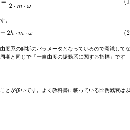
=
(1
2
⋅
⋅
m
ω
す。
=
2
⋅
⋅
(2
h
m
ω
由度系の解析のパラメータとなっているので意識して
周期と同じで「一自由度の振動系に関する指標」です
ことが多いです。よく教科書に載っている比例減衰は