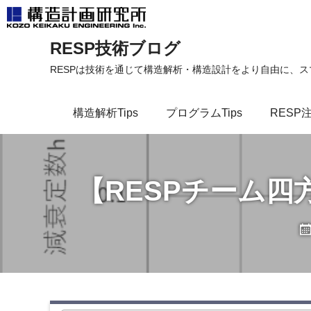
コ
RESP技術ブログ
ン
テ
RESPは技術を通じて構造解析・構造設計をより自由に、
ン
ツ
構造解析Tips
プログラムTips
RESP
へ
ス
キ
ッ
【RESPチーム
プ