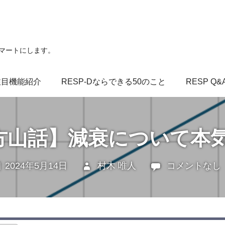
スマートにします。
注目機能紹介
RESP-Dならできる50のこと
RESP Q&
四方山話】減衰について本
2024年5月14日
村木 唯人
未分類
コメントなし