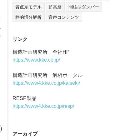
質点系モデル
超高層
間柱型ダンパー
静的増分解析
音声コンテンツ
は
説
の
リンク
リ
構造計画研究所 全社HP
https://www.kke.co.jp/
構造計画研究所 解析ポータル
https://www4.kke.co.jp/kaiseki/
う
RESP製品
https://www4.kke.co.jp/resp/
)
アーカイブ