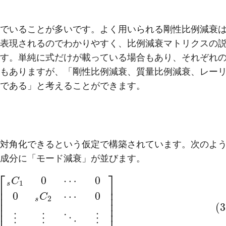
でいることが多いです。よく用いられる剛性比例減衰
表現されるのでわかりやすく、比例減衰マトリクスの
す。単純に式だけが載っている場合もあり、それぞれ
もありますが、「剛性比例減衰、質量比例減衰、レー
である」と考えることができます。
対角化できるという仮定で構築されています。次のよ
成分に「モード減衰」が並びます。
⎡
⎤
0
⋯
0
C
1
s
⎢
⎥
⎢
⎥
0
⋯
0
C
⎢
⎥
2
s
⎢
⎥
(3
⎢
⎥
⋮
⋮
⋱
⋮