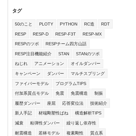
タグ
50のこと
PLOTY
PYTHON
RC造
RDT
RESP
RESP-D
RESP-F3T
RESP-MX
RESPのツボ
RESPチーム四方山話
RESP注目機能紹介
STAN
STANのツボ
ねじれ
アニメーション
オイルダンパー
キャンペーン
ダンパー
マルチスプリング
ファイバーモデル
プログラムTIPS
付加系質点モデル
免震
免震構造
制振
履歴ダンパー
座屈
応答変位法
技術紹介
新人手記
材端剛塑性ばね
構造解析TIPS
減衰
粘弾性ダンパー
繰り返し依存性
耐震構造
若林モデル
複素剛性
質点系