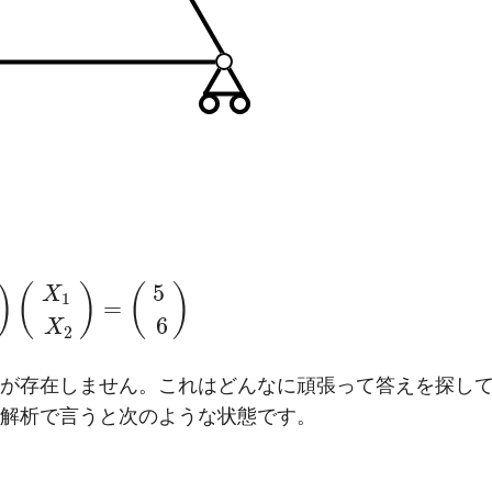
5
)
(
)
(
)
X
1
=
6
X
2
が存在しません。これはどんなに頑張って答えを探し
解析で言うと次のような状態です。