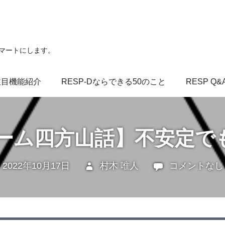
スマートにします。
注目機能紹介
RESP-Dならできる50のこと
RESP Q&
チーム四方山話】不安定で
2022年10月17日
村木 唯人
未分類
コメントなし