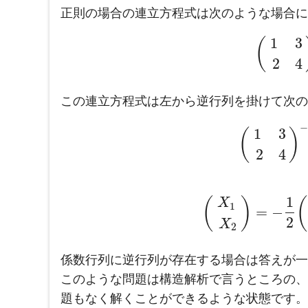
正則の場合の連立方程式は次のような場合に
1
3
(
2
4
この連立方程式は左から逆行列を掛けて次の
1
3
(
)
2
4
1
(
)
(
X
1
=
−
2
X
2
係数行列に逆行列が存在する場合は答えが一
このような問題は構造解析で言うところの、
題もなく解くことができるような状態です。