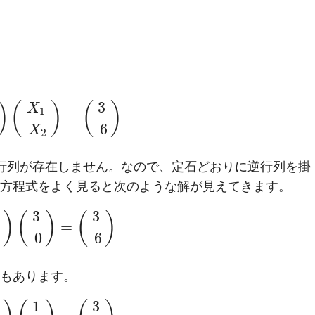
3
)
(
)
(
)
X
1
=
6
X
2
行列が存在しません。なので、定石どおりに逆行列を掛
方程式をよく見ると次のような解が見えてきます。
2
3
3
)
(
)
(
)
=
4
0
6
もあります。
2
1
3