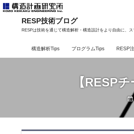
コ
RESP技術ブログ
ン
テ
RESPは技術を通じて構造解析・構造設計をより自由に、
ン
ツ
構造解析Tips
プログラムTips
RESP
へ
ス
キ
ッ
【RESP
プ