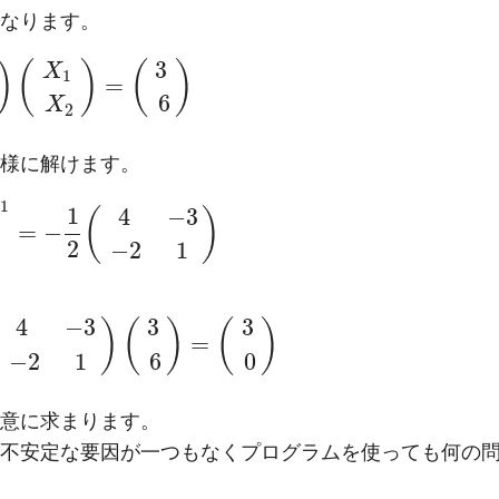
なります。
3
)
(
)
(
)
X
1
=
6
X
2
様に解けます。
−
1
1
4
−
3
(
)
=
−
2
−
2
1
4
−
3
3
3
)
(
)
(
)
=
−
2
1
6
0
意に求まります。
不安定な要因が一つもなくプログラムを使っても何の