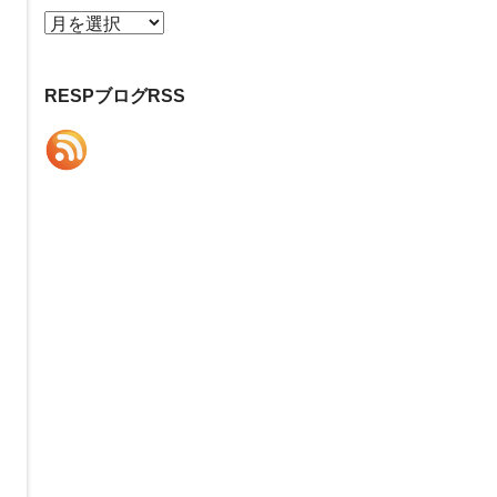
ア
ー
カ
RESPブログRSS
イ
ブ