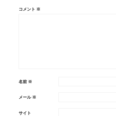
ゲ
コメント
※
ー
シ
ョ
ン
名前
※
メール
※
サイト