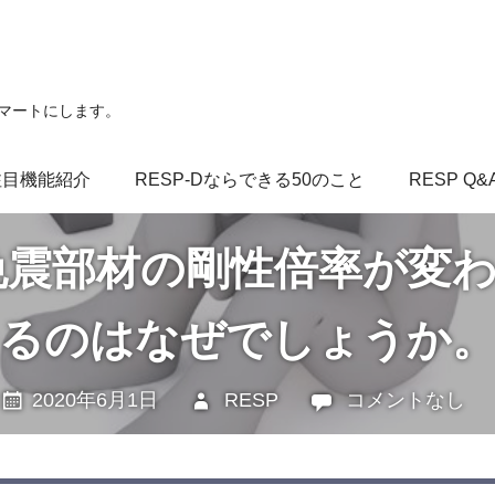
スマートにします。
注目機能紹介
RESP-Dならできる50のこと
RESP Q&
A】免震部材の剛性倍率が
るのはなぜでしょうか
2020年6月1日
RESP
未分類
コメントなし