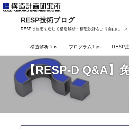
コ
RESP技術ブログ
ン
テ
RESPは技術を通じて構造解析・構造設計をより自由に、
ン
ツ
構造解析Tips
プログラムTips
RESP
へ
ス
キ
【RESP-D Q&
ッ
プ