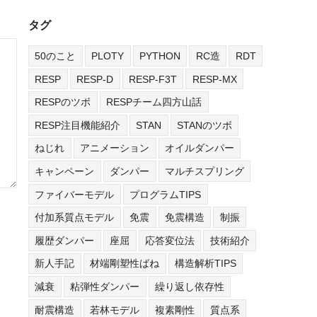
タグ
50のこと
PLOTY
PYTHON
RC造
RDT
RESP
RESP-D
RESP-F3T
RESP-MX
RESPのツボ
RESPチーム四方山話
RESP注目機能紹介
STAN
STANのツボ
ねじれ
アニメーション
オイルダンパー
キャンペーン
ダンパー
マルチスプリング
ファイバーモデル
プログラムTIPS
付加系質点モデル
免震
免震構造
制振
履歴ダンパー
座屈
応答変位法
技術紹介
新人手記
材端剛塑性ばね
構造解析TIPS
減衰
粘弾性ダンパー
繰り返し依存性
耐震構造
若林モデル
複素剛性
質点系