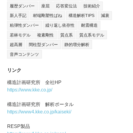
履歴ダンパー
座屈
応答変位法
技術紹介
新人手記
材端剛塑性ばね
構造解析TIPS
減衰
粘弾性ダンパー
繰り返し依存性
耐震構造
若林モデル
複素剛性
質点系
質点系モデル
超高層
間柱型ダンパー
静的増分解析
音声コンテンツ
リンク
構造計画研究所 全社HP
https://www.kke.co.jp/
構造計画研究所 解析ポータル
https://www4.kke.co.jp/kaiseki/
RESP製品