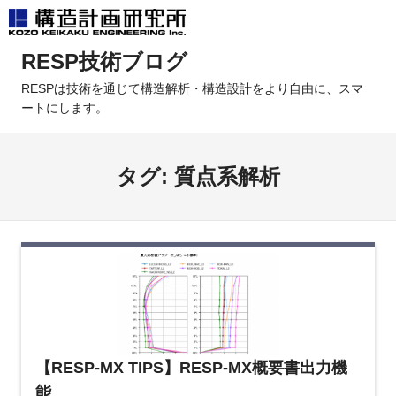
コ
RESP技術ブログ
ン
テ
RESPは技術を通じて構造解析・構造設計をより自由に、スマ
ートにします。
ン
ツ
へ
タグ:
質点系解析
ス
キ
ッ
プ
【RESP-MX TIPS】RESP-MX概要書出力機
能