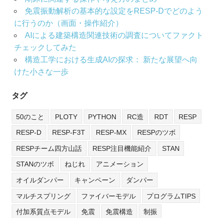
免震振動解析の基本的な設定をRESP-Dでどのよう
に行うのか（画面・操作紹介）
AIによる建築構造関連技術の調査についてファクト
チェックしてみた
構造工学における生成AIの探求： 新たな展望へ向
けた小さな一歩
タグ
50のこと
PLOTY
PYTHON
RC造
RDT
RESP
RESP-D
RESP-F3T
RESP-MX
RESPのツボ
RESPチーム四方山話
RESP注目機能紹介
STAN
STANのツボ
ねじれ
アニメーション
オイルダンパー
キャンペーン
ダンパー
マルチスプリング
ファイバーモデル
プログラムTIPS
付加系質点モデル
免震
免震構造
制振